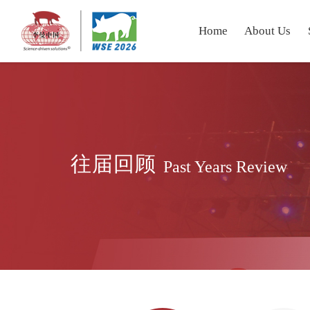
Home
About Us
往届回顾
Past Years Review