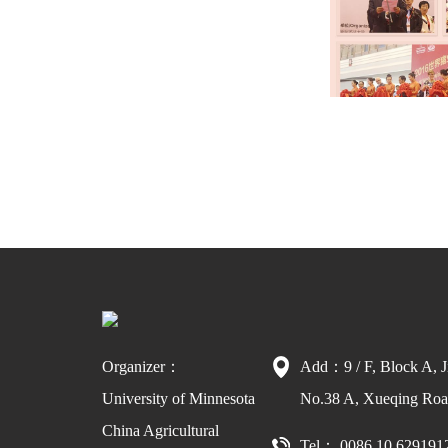
Organizer：
Add：9 / F, Block A, J
University of Minnesota
No.38 A, Xueqing Road
China Agricultural
Tel： 0086 10 629191