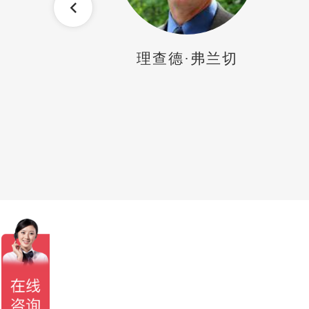
Next
·弗兰切
劳拉·格雷钠