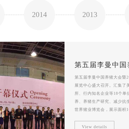
2014
2013
第五届李曼中国
览会
第五届李曼中国养猪大会暨20
展览中心盛大召开。汇集了
所、行内知名企业等18个单位
养、养猪生产研究、减少抗生
世界猪业博览会，展示面积16
业集体亮相博览会，参观观众逾
View details