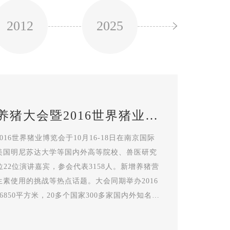
2012
2025
2024
Previous
养猪大会暨2016世界猪业博
16世界猪业博览会于10月16-18日在南京国际
美国明尼苏达大学等国内外高等院校、兽医研究
22位演讲嘉宾，参会代表3158人。新增养猪营
素使用的挑战等热点话题。大会同期举办2016
850平方米，20多个国家300多家国内外知名企
20000人次。