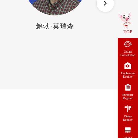
Previous
德博拉·穆瑞
珍妮弗
TOP
Online
Consultation
Conference
Register
Exhibitor
Register
Visitor
Register
Online