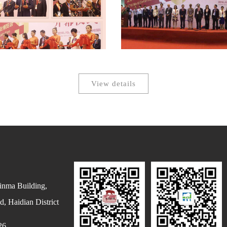
View details
inma Building,
, Haidian District
26