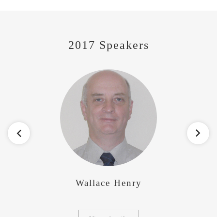
2017 Speakers
enry
Andrea R. Hanson