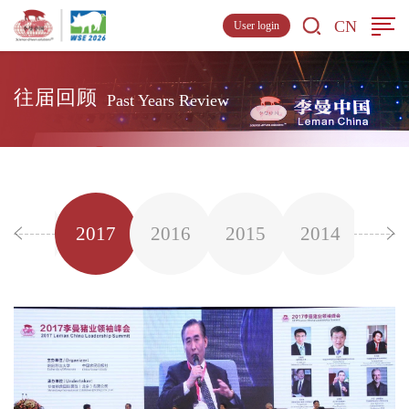
CN
User login
往届回顾
Past Years Review
2018
2017
2016
2015
2014
201