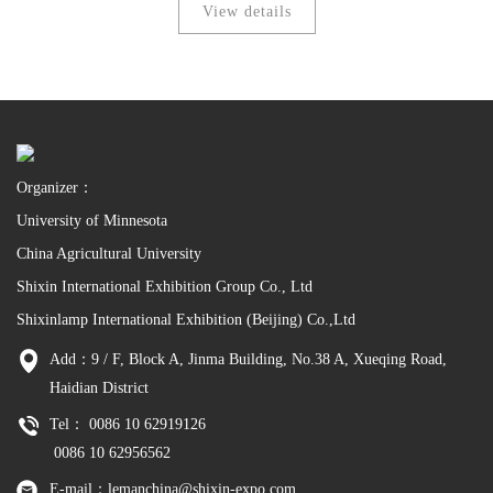
View details
Organizer：
University of Minnesota
China Agricultural University
Shixin International Exhibition Group Co., Ltd
Shixinlamp International Exhibition (Beijing) Co.,Ltd
Add：9 / F, Block A, Jinma Building, No.38 A, Xueqing Road,
Haidian District
Tel： 0086 10 62919126
0086 10 62956562
E-mail：lemanchina@shixin-expo.com