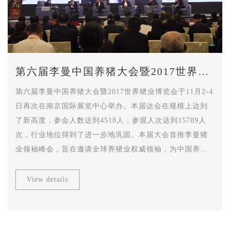
第六届李曼中国养猪大会暨2017世界猪
业博览会
第六届李曼中国养猪大会暨2017世界猪业博览会于11月2-4
日再次在南京国际展览中心举办。本届达会在规模上达到
了新高度，参会人数达到4518人，参观人次达到15789人
次，行业地位得到了进一步地巩固。本届大会首推李曼猪
业领袖峰会，旨在邀请全球养猪业权威领袖，为中国养猪
业产业链企业决策层提供战略性指导和建议。
View details