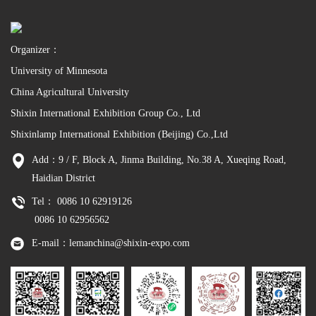
Organizer：
University of Minnesota
China Agricultural University
Shixin International Exhibition Group Co., Ltd
Shixinlamp International Exhibition (Beijing) Co.,Ltd
Add：9 / F, Block A, Jinma Building, No.38 A, Xueqing Road,
Haidian District
Tel： 0086 10 62919126
0086 10 62956562
E-mail：lemanchina@shixin-expo.com